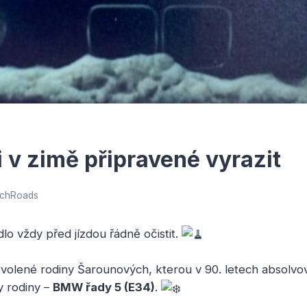
 v zimě připravené vyrazit
chRoads
dlo vždy před jízdou řádně očistit.
olené rodiny Šarounových, kterou v 90. letech absolvova
y rodiny –
BMW řady 5 (E34)
.