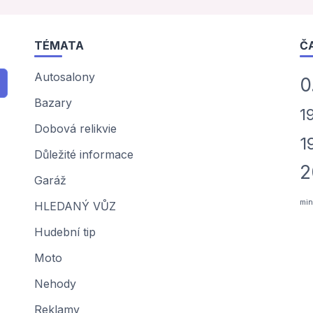
TÉMATA
Č
Autosalony
0
Bazary
1
Dobová relikvie
1
Důležité informace
2
Garáž
min
HLEDANÝ VŮZ
Hudební tip
Moto
Nehody
Reklamy