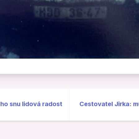
ho snu lidová radost
Cestovatel Jirka: m