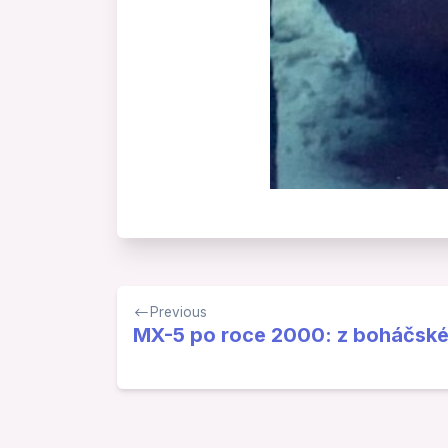
Navigace
Previous
pro
MX-5 po roce 2000: z boháčské
příspěvek