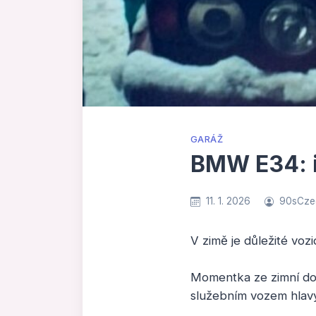
GARÁŽ
BMW E34: i
11. 1. 2026
90sCze
V zimě je důležité vozi
Momentka ze zimní dov
služebním vozem hlav