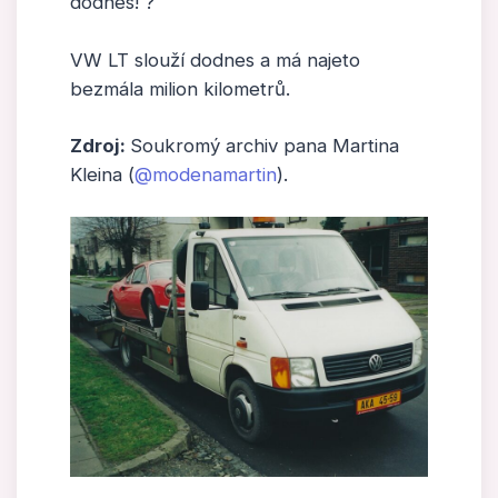
dodnes! ?
VW LT slouží dodnes a má najeto
bezmála milion kilometrů.
Zdroj:
Soukromý archiv pana Martina
Kleina (
@modenamartin
).