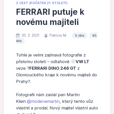
Z CEST (POČÁTEK 21. STOLETÍ)
FERRARI putuje k
novému majiteli
30. 3. 2021
Patricio M.
0. léta
90.
léta
Tohle je velmi zajímavá fotografie z
přelomu století – odtahové
VW LT
veze ?
FERRARI DINO 246 GT
z
Olomouckého kraje k novému majiteli do
Prahy?.
Fotografii nám zaslal pan Martin
Klein
@modenamartin
, který tento vůz
vlastnil a prodal. Nový majitel vlastní auto