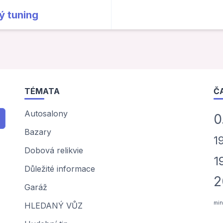
 tuning
TÉMATA
Č
Autosalony
0
Bazary
1
Dobová relikvie
1
Důležité informace
2
Garáž
min
HLEDANÝ VŮZ