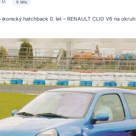
o M.
0. léta
 ikonický hatchback 0. let – RENAULT CLIO V6 na okruh