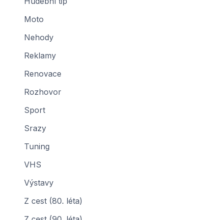
Hudební tip
Moto
Nehody
Reklamy
Renovace
Rozhovor
Sport
Srazy
Tuning
VHS
Výstavy
Z cest (80. léta)
Z cest (90. léta)