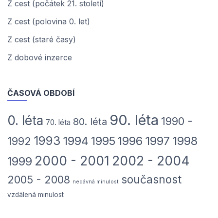
Z cest (počátek 21. století)
Z cest (polovina 0. let)
Z cest (staré časy)
Z dobové inzerce
ČASOVÁ OBDOBÍ
90. léta
0. léta
1990 -
80. léta
70. léta
1993
1994
1995
1996
1997
1998
1992
2000 - 2001
2002 - 2004
1999
současnost
2005 - 2008
nedávná minulost
vzdálená minulost