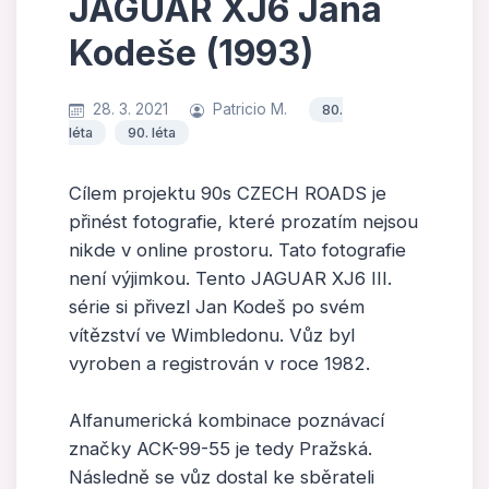
JAGUAR XJ6 Jana
Kodeše (1993)
28. 3. 2021
Patricio M.
80.
léta
90. léta
Cílem projektu 90s CZECH ROADS je
přinést fotografie, které prozatím nejsou
nikde v online prostoru. Tato fotografie
není výjimkou. Tento JAGUAR XJ6 III.
série si přivezl Jan Kodeš po svém
vítězství ve Wimbledonu. Vůz byl
vyroben a registrován v roce 1982.
Alfanumerická kombinace poznávací
značky ACK-99-55 je tedy Pražská.
Následně se vůz dostal ke sběrateli