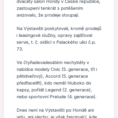
dvacátý salon Hondy v České republice,
zastoupení tenkrát s potěšením
avizovalo, že prodeje stoupají.
Na Výstavišti poskytovali, kromě prodejů
i leasingové služby, opravy zajišťoval
servis, t. č. sídlící v Palackého ulici č.p.
73.
Ve čtyřiadevadesátém nechyběly v
nabídce modely Civic (5. generace, tří i
pětidveřový), Accord (5. generace
předfacelift), kdo neměl hluboko do
kapsy, pořídil Legend (2. generace),
nebo sportovní Prelude (4. generace).
Dnes není na Výstavišti po Hondě ani
vidu, ani slechu, je však fascinující, kde